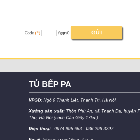
Code
(*)
fgqrs0
TỦ BẾP PA
VPGD
: Ngõ 9 Thanh Liệt, Thanh Trì, Hà Nội.
Xưởng sản xuất
: Thôn Phú An, xã Thanh Đa, huyện 
Thọ, Hà Nội (cách Cầu Giấy 17km)
Điện thoại
: 0974.995.653 - 036.298.3297
Emai
l: tubeppa.com@gmail.com