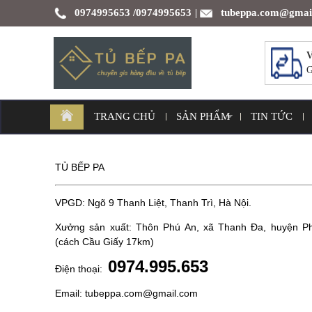
0974995653
/0974995653
tubeppa.com@gmai
|
V
G
TRANG CHỦ
SẢN PHẨM
TIN TỨC
TỦ BẾP PA
VPGD: Ngõ 9 Thanh Liệt, Thanh Trì, Hà Nội.
Xưởng sản xuất: Thôn Phú An, xã Thanh Đa, huyện P
(cách Cầu Giấy 17km)
0974.995.653
Điện thoại:
Email: tubeppa.com@gmail.com