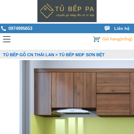
0974995653
Liên hệ
Giỏ hàng(trống)
TỦ BẾP GỖ CN THÁI LAN > TỦ BẾP MDF SƠN BỆT