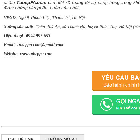
phẩm
TubepPA.com
cam kết sẽ mang tới sự sang trọng trong khôn
được những sản phẩm hoàn hảo nhất.
VPGD
: Ngõ 9 Thanh Liệt, Thanh Trì, Hà Nội.
Xưởng sản xuất
: Thôn Phú An, xã Thanh Đa, huyện Phúc Thọ, Hà Nội (cá
Điện thoại
:
0974.995.653
Emai
l:
tubeppa.com@gmail.com
Website
:
www.tubeppa.com
CHI TIẾT SP
THÔNG SỐ KT