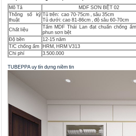
Mô Tả
MDF SƠN BỆT 02
Thông số kỹ
Tủ trên: cao 70-75cm , sâu 35cm
thuật
Tủ dưới: cao 81-86cm , độ sâu 60-70cm
Tấm MDF Thái Lan đạt chuẩn chống ẩm
Chất liệu
phun sơn bệt
Độ bền
12-15 năm
T/C chống ẩm
HRM, HRM V313
Chi phí
3.500.000
TUBEPPA uy tín dựng niềm tin 