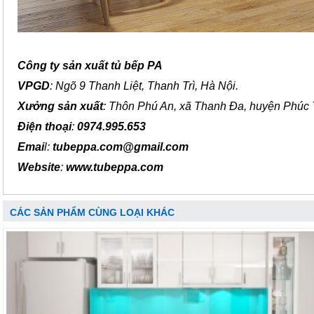
Công ty sản xuất tủ bếp PA
VPGD
: Ngõ 9 Thanh Liệt, Thanh Trì, Hà Nội.
Xưởng sản xuất
: Thôn Phú An, xã Thanh Đa, huyện Phúc 
Điện thoại
:
0974.995.653
Emai
l:
tubeppa.com@gmail.com
Website
:
www.tubeppa.com
CÁC SẢN PHẨM CÙNG LOẠI KHÁC