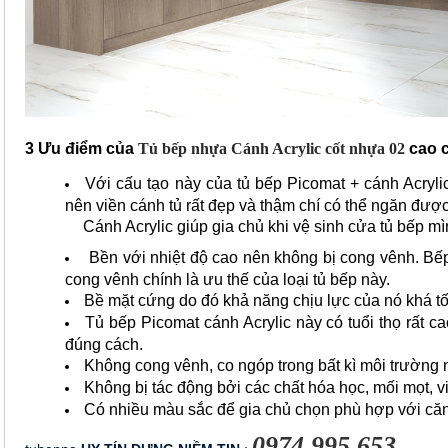
3 Ưu điểm của
Tủ bếp nhựa Cánh Acrylic cốt nhựa 02
cao 
Với cấu tạo này của tủ bếp Picomat + cánh Acryl
nên viền cánh tủ rất đẹp và thậm chí có thể ngăn được
Cánh Acrylic giúp gia chủ khi vệ sinh cửa tủ bếp m
Bền với nhiệt độ cao nên không bị cong vênh. Bếp 
cong vênh chính là ưu thế của loại tủ bếp này.
Bề mặt cứng do đó khả năng chịu lực của nó khá tốt
Tủ bếp Picomat cánh Acrylic này có tuổi thọ rất 
đúng cách.
Không cong vênh, co ngóp trong bất kì môi trường 
Không bị tác động bởi các chất hóa học, mối mọt, vi
Có nhiều màu sắc để gia chủ chọn phù hợp với că
0974.995.653