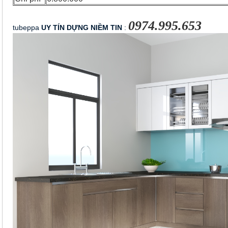
0974.995.653
tubeppa
 UY TÍN DỰNG NIỀM TIN
 : 