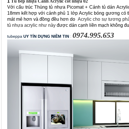
1
Tủ bếp nhựa Cánh Acrylic cốt nhựa 02
Với cấu trúc Thùng tủ nhựa Picomat + Cánh tủ dán Acryli
18mm kết hợp với cánh phủ 1 lớp Acrylic bóng gương có t
mát mẻ hơn và đồng đều hơn do
Acrylic cho sự tương phả
tủ nhựa acrylic như này
được dán cạnh liền mạch không đườn
0974.995.653
tubeppa
 UY TÍN DỰNG NIỀM TIN
 : 