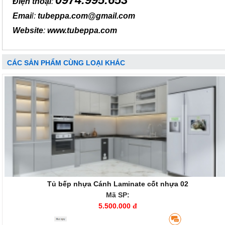
Điện thoại
:
Emai
l:
tubeppa.com@gmail.com
Website
:
www.tubeppa.com
CÁC SẢN PHẨM CÙNG LOẠI KHÁC
Tủ bếp nhựa Cánh Laminate cốt nhựa 02
Mã SP:
5.500.000 đ