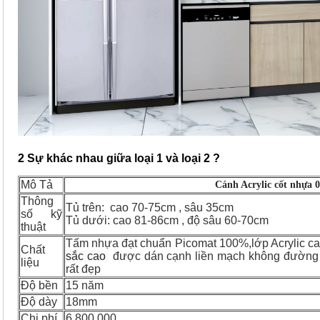
2 Sự khác nhau giữa loại 1 và loại 2 ?
Mô Tả
Cánh Acrylic cốt nhựa 
Thông
Tủ trên: cao 70-75cm , sâu 35cm
số kỹ
Tủ dưới: cao 81-86cm , độ sâu 60-70cm
thuật
Tấm nhựa đạt chuẩn Picomat 100%,lớp Acrylic c
Chất
sắc cao
được dán cạnh liền mạch không đường ch
liệu
rất đẹp
Độ bền
15 năm
Độ dày
18mm
Chi phí
6.800.000