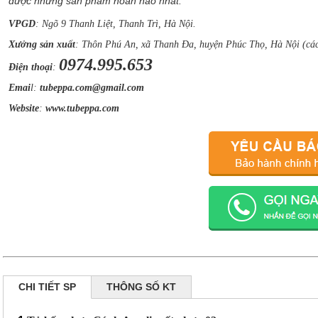
được những sản phẩm hoàn hảo nhất.
VPGD
: Ngõ 9 Thanh Liệt, Thanh Trì, Hà Nội.
Xưởng sản xuất
: Thôn Phú An, xã Thanh Đa, huyện Phúc Thọ, Hà Nội (cá
0974.995.653
Điện thoại
:
Emai
l:
tubeppa.com@gmail.com
Website
:
www.tubeppa.com
CHI TIẾT SP
THÔNG SỐ KT