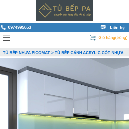
0974995653
Liên hệ
Giỏ hàng(trống)
TỦ BẾP NHỰA PICOMAT > TỦ BẾP CÁNH ACRYLIC CỐT NHỰA