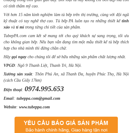
có tính thẩm mỹ cao.
Với hơn 15 năm kinh nghiệm làm tủ bếp trên thị trường, cùng với đội ngũ
kỹ thuật có tay nghề thợ cao. Tủ bếp PA luôn tạo ra những thiết kế
tinh
xảo
và
tỉ mỉ
trong từng chi tiết của sản phẩm.
TubepPA.com cam kết sẽ mang tới cho quý khách sự sang trọng, tối ưu
cho không gian bếp. Nếu bạn vẫn đang tìm một mẫu thiết kế tủ bếp thích
hợp cho nhà mình thì đừng chần chừ.
Hãy
gọi ngay
cho chúng tôi để sở hữu những sản phẩm chất lượng nhất.
VPGD
: Ngõ 9 Thanh Liệt, Thanh Trì, Hà Nội.
Xưởng sản xuất
: Thôn Phú An, xã Thanh Đa, huyện Phúc Thọ, Hà Nội
(cách Cầu Giấy 17km)
0974.995.653
Điện thoại
:
Emai
l:
tubeppa.com@gmail.com
Website
:
www.tubeppa.com