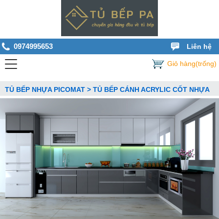
0974995653
Liên hệ
Giỏ hàng(trống)
TỦ BẾP NHỰA PICOMAT > TỦ BẾP CÁNH ACRYLIC CỐT NHỰA