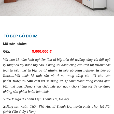
TỦ BẾP GỖ ĐỎ 02
Mã sản phẩm:
Giá:
9.000.000 đ
Với hơn 15 năm kinh nghiệm làm tủ bếp trên thị trường cùng với đội ngũ
kỹ thuật có tay nghề thợ cao. Chúng tôi đang cung cấp trên thị trường các
loại tủ bếp như
tủ bếp gỗ tự nhiên, tủ bếp gỗ công nghiệp, tủ bếp gỗ
Inox....
.Với thiết kế tinh xảo và tỉ mỉ trong từng chi tiết của sản
phẩm
TubepPA.com
cam kết sẽ mang tới sự sang trọng trong không gian
bếp nhà bạn. Dừng chần chừ, hãy gọi ngay cho chúng tôi để có được
những sản phẩm hoàn hảo nhất.
VPGD
: Ngõ 9 Thanh Liệt, Thanh Trì, Hà Nội.
Xưởng sản xuất
: Thôn Phú An, xã Thanh Đa, huyện Phúc Thọ, Hà Nội
(cách Cầu Giấy 17km)