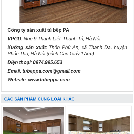
Công ty sản xuất tủ bếp PA
VPGD
: Ngõ 9 Thanh Liệt, Thanh Trì, Hà Nội.
Xưởng sản xuất
: Thôn Phú An, xã Thanh Đa, huyện
Phúc Thọ, Hà Nội (cách Cầu Giấy 17km)
Điện thoại
:
0974.995.653
Emai
l:
tubeppa.com@gmail.com
Website
:
www.tubeppa.com
CÁC SẢN PHẨM CÙNG LOẠI KHÁC