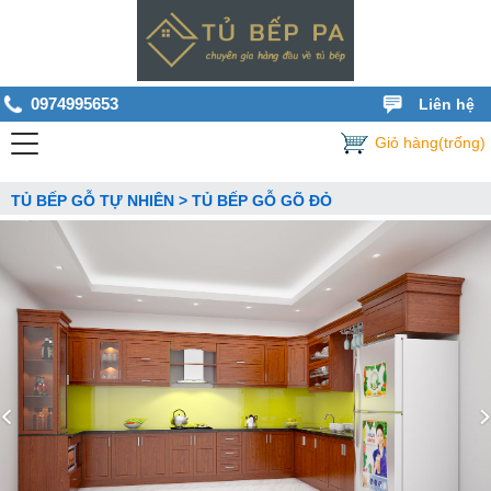
0974995653
Liên hệ
Giỏ hàng(trống)
TỦ BẾP GỖ TỰ NHIÊN > TỦ BẾP GỖ GÕ ĐỎ