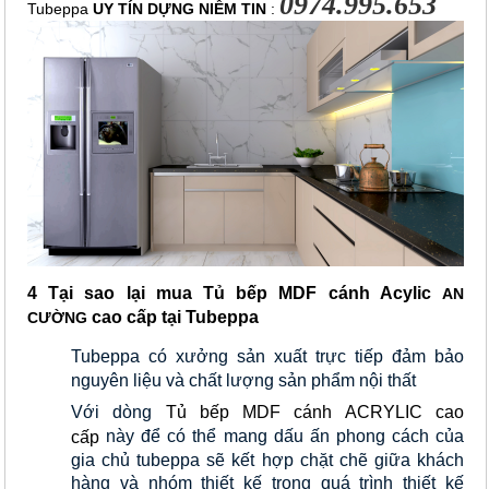
0974.995.653
Tubeppa 
UY TÍN DỰNG NIỀM TIN
 : 
4 Tại sao lại mua
Tủ bếp MDF cánh Acylic
AN
cao cấp
tại Tubeppa
CƯỜNG
Tubeppa có xưởng sản xuất trực tiếp đảm bảo 
nguyên liệu và chất lượng sản phẩm nội thất
Với dòng 
Tủ bếp MDF cánh ACRYLIC cao
này để có thể mang dấu ấn phong cách của 
cấp
gia chủ tubeppa sẽ kết hợp chặt chẽ giữa khách 
hàng và nhóm thiết kế trong quá trình thiết kế 