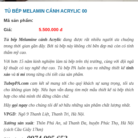
TỦ BẾP MELAMIN CÁNH ACRYLIC 00
Mã sản phẩm:
Giá:
5.500.000 đ
Tủ bếp Melamine cánh Acrylic
đang được rất nhiều người ưa chuộng
trong thời gian gần đây. Bởi tủ bếp này không chỉ bền đẹp mà còn có tính
thẩm mỹ cao.
Với hơn 15 năm kinh nghiệm làm tủ bếp trên thị trường, cùng với đội ngũ
kỹ thuật có tay nghề thợ cao. Tủ bếp PA luôn tạo ra những thiết kế
tinh
xảo
và
tỉ mỉ
trong từng chi tiết của sản phẩm.
TubepPA.com
cam kết sẽ mang tới cho quý khách sự sang trọng, tối ưu
cho không gian bếp. Nếu bạn vẫn đang tìm một mẫu thiết kế tủ bếp thích
hợp cho nhà mình thì đừng chần chừ.
Hãy
gọi ngay
cho chúng tôi để sở hữu những sản phẩm chất lượng nhất.
VPGD
: Ngõ 9 Thanh Liệt, Thanh Trì, Hà Nội.
Xưởng sản xuất
: Thôn Phú An, xã Thanh Đa, huyện Phúc Thọ, Hà Nội
(cách Cầu Giấy 17km)