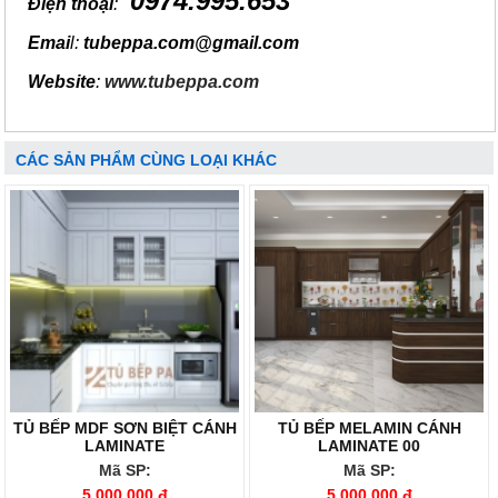
0974.995.653
Điện thoại
:
Emai
l:
tubeppa.com@gmail.com
Website
:
www.tubeppa.com
CÁC SẢN PHẨM CÙNG LOẠI KHÁC
TỦ BẾP MDF SƠN BIỆT CÁNH
TỦ BẾP MELAMIN CÁNH
LAMINATE
LAMINATE 00
Mã SP:
Mã SP:
5.000.000 đ
5.000.000 đ