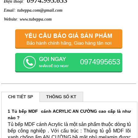
0974.995.653
Điện thoại
:
Emai
l:
tubeppa.com@gmail.com
Website
:
www.tubeppa.com
0974995653
CHI TIẾT SP
THÔNG SỐ KT
1 Tủ bếp MDF cánh ACRYLIC AN CƯỜNG cao cấp là như
nào ?
Tủ bếp MDF cánh Acrylic là một sản phẩm thuộc dòng tủ
bếp công nghiệp . Với cấu trúc :
Thùng tủ gỗ MDF lõi
xanh chống ẩm AN CƯỜNG bề mặt phủ melamin được