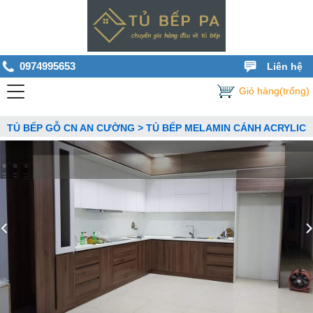
0974995653
Liên hệ
Giỏ hàng(trống)
TỦ BẾP GỖ CN AN CƯỜNG > TỦ BẾP MELAMIN CÁNH ACRYLIC