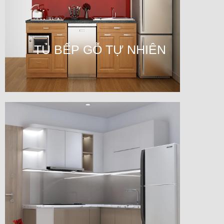
TỦ BẾP GỖ TỰ NHIÊN