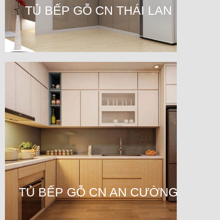
TỦ BẾP GỖ CN THÁI LAN
TỦ BẾP GỖ CN AN CƯỜNG