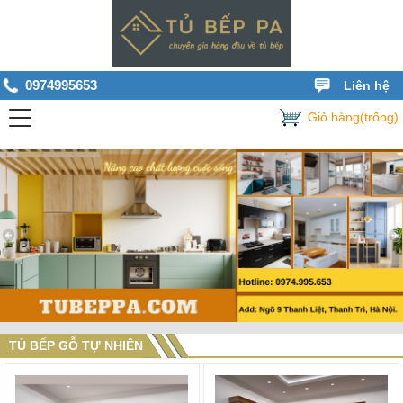
0974995653
Liên hệ
Giỏ hàng(trống)
TỦ BẾP GỖ TỰ NHIÊN