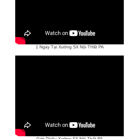
1 Ngày Tại Xưởng SX Nội THất PA
Giới Thiệu Xưởng SX Nội Thất PA